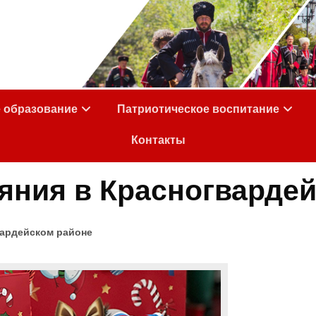
е образование
Патриотическое воспитание
Контакты
яния в Красногварде
вардейском районе