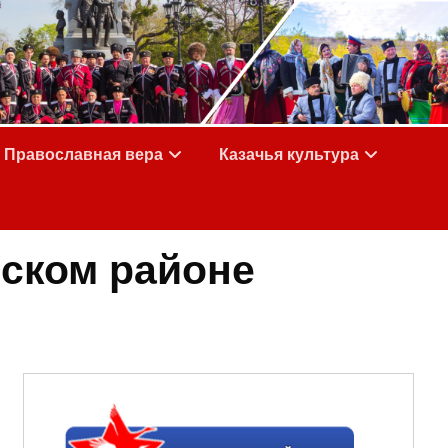
Православная вера
Казачья культура
йском районе