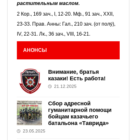
растительным маслом.
2 Кор., 169 зач., I, 12-20.
Мф., 91 зач., XXII,
23-33.
Прав. Анны:
Гал., 210 зач. (от полу́),
IV, 22-31.
Лк., 36 зач., VIII, 16-21.
АНОНСЫ
Внимание, братья
казаки! Есть работа!
21.12.2025
Сбор адресной
гуманитарной помощи
бойцам казачьего
батальона «Таврида»
23.05.2025