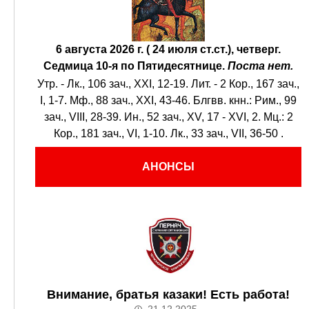
6 августа 2026 г. ( 24 июля ст.ст.), четверг.
Седмица 10-я по Пятидесятнице.
Поста нет.
Утр. -
Лк., 106 зач., XXI, 12-19.
Лит. -
2 Кор., 167 зач.,
I, 1-7.
Мф., 88 зач., XXI, 43-46.
Блгвв. кнн.:
Рим., 99
зач., VIII, 28-39.
Ин., 52 зач., XV, 17 - XVI, 2.
Мц.:
2
Кор., 181 зач., VI, 1-10.
Лк., 33 зач., VII, 36-50
.
АНОНСЫ
Внимание, братья казаки! Есть работа!
21.12.2025