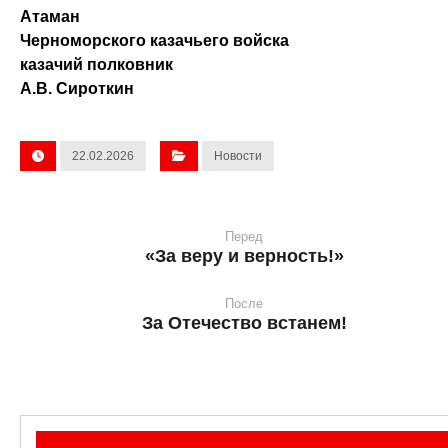
Атаман
Черноморского казачьего войска
казачий полковник
А.В. Сироткин
22.02.2026
Новости
Перед
«За веру и верность!»
После
За Отечество встанем!