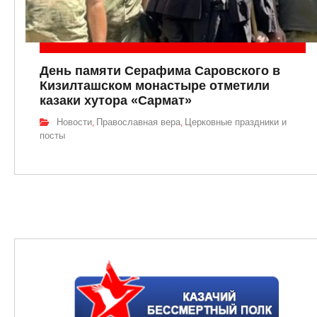
День памяти Серафима Саровского в
Кизилташском монастыре отметили
казаки хутора «Сармат»
Новости
Православная вера
Церковные праздники и
,
,
посты