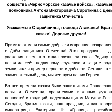
общества «Черноморское казачье войско», казачье
полковника Антона Викторовича Сироткина с Днё
защитника Отечества
Уважаемые Старейшины, господа Атаманы! Брат
казаки! Дорогие друзья!
Примите от меня самые добрые и искренние поздравле
с Днём защитника Отечества! Этот праздник — д
уважения всем, кто отдал жизнь за свою Родину, 
посвятил себя подлинному служению и защите род
земли, являя пример верности и доблести. Сегодня, в э
знаменательный день, мы чествуем наших Героев.
Во все времена казаки были защитниками Православ
веры и Отечества, хранителями исконных духов
ценностей и традиций, надежным щитом Матушки-Росс
Сегодня, братья казаки, наш праздник, и как говор
императрица Екатерина II: «Границы российск