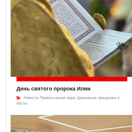
День святого пророка Илии
Новости
Православная вера
Церковные праздники и
,
,
посты