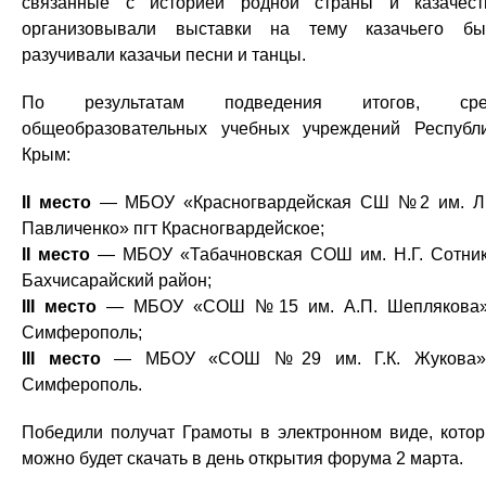
связанные с историей родной страны и казачест
организовывали выставки на тему казачьего бы
разучивали казачьи песни и танцы.
По результатам подведения итогов, сре
общеобразовательных учебных учреждений Республ
Крым:
II место
— МБОУ «Красногвардейская СШ №2 им. Л
Павличенко» пгт Красногвардейское;
II место
— МБОУ «Табачновская СОШ им. Н.Г. Сотни
Бахчисарайский район;
III место
— МБОУ «СОШ №15 им. А.П. Шеплякова»
Симферополь;
III место
— МБОУ «СОШ №29 им. Г.К. Жукова» 
Симферополь.
Победили получат Грамоты в электронном виде, кото
можно будет скачать в день открытия форума 2 марта.