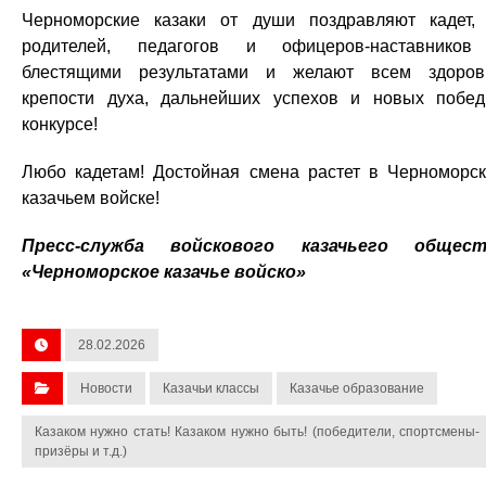
Черноморские казаки от души поздравляют кадет,
родителей, педагогов и офицеров-наставнико
блестящими результатами и желают всем здоров
крепости духа, дальнейших успехов и новых побе
конкурсе!
Любо кадетам! Достойная смена растет в Черноморс
казачьем войске!
Пресс-служба войскового казачьего общест
«Черноморское казачье войско»
28.02.2026
Новости
Казачьи классы
Казачье образование
Казаком нужно стать! Казаком нужно быть! (победители, спортсмены-
призёры и т.д.)