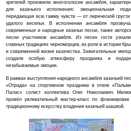
зрителей произвели: многоголосие ансамбля, характер
для казачьего исполнения; эмоциональная пода
передающая всю гамму чувств — от лирической грусти
удалого веселья. В исполнении ансамбля прозвуча
современные и народные казачьи песни, также авторс
песни участников ансамбля. Из песен гости узнал
славных традициях черноморцев, их роли в истории Кр
и современной жизни казачества. Зажигательные мело
создали особую атмосферу праздника и подар
незабываемые эмоции.
В рамках выступления народного ансамбля казачьей пе
«Отрада» на спортивном празднике в отеле «Пальм
Палас» солист коллектива Олег Николаевич Милю
провёл увлекательный мастер-класс по фланкировк
традиционному искусству владения казачьей шашкой.