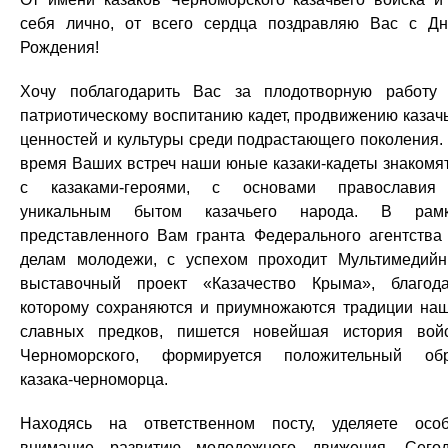
себя лично, от всего сердца поздравляю Вас с Д
Рождения!
Хочу поблагодарить Вас за плодотворную работу
патриотическому воспитанию кадет, продвижению казач
ценностей и культуры среди подрастающего поколения.
время Ваших встреч наши юные казаки-кадеты знакомя
с казаками-героями, с основами православия
уникальным бытом казачьего народа. В рамк
представленного Вам гранта Федерального агентства
делам молодежи, с успехом проходит Мультимедий
выставочный проект «Казачество Крыма», благод
которому сохраняются и приумножаются традиции на
славных предков, пишется новейшая история вой
Черноморского, формируется положительный об
казака-черноморца.
Находясь на ответственном посту, уделяете осо
внимание развитию молодежного движения. Сего