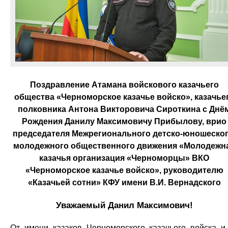
Поздравление Атамана войскового казачьего
общества «Черноморское казачье войско», казачье
полковника Антона Викторовича Сироткина с Днё
Рождения Данилу Максимовичу Прибылову, врио
председателя Межрегионального детско-юношеског
молодежного общественного движения «Молодежн
казачья организация «Черноморцы» ВКО
«Черноморское казачье войско», руководителю
«Казачьей сотни» КФУ имени В.И. Вернадского
Уважаемый Данил Максимович!
От имени казаков Черноморского казачьего войска и