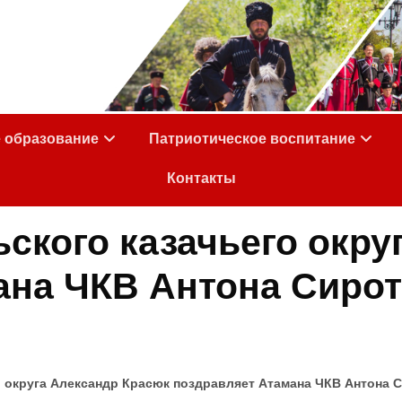
е образование
Патриотическое воспитание
Контакты
ского казачьего окру
ана ЧКВ Антона Сиро
 округа Александр Красюк поздравляет Атамана ЧКВ Антона 