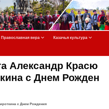
Православная вера
Казачья культура
га Александр Красю
ткина с Днем Рожден
Сироткина с Днем Рождения