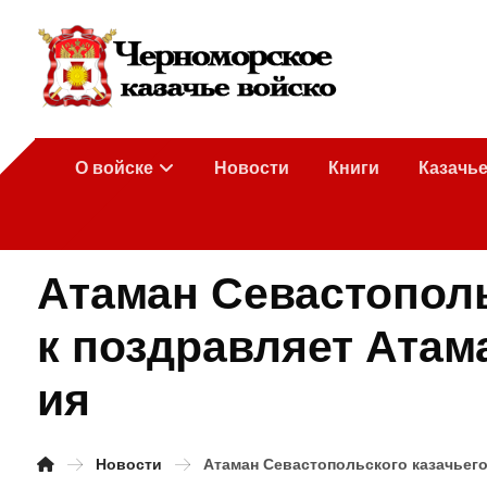
О войске
Новости
Книги
Казачь
Атаман Севастополь
к поздравляет Атам
ия
Новости
Атаман Севастопольского казачьего