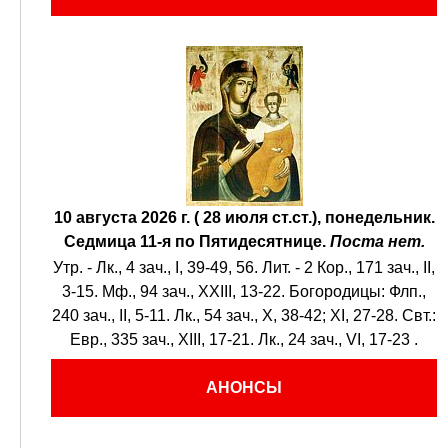
10 августа 2026 г. ( 28 июля ст.ст.), понедельник.
Седмица 11-я по Пятидесятнице.
Поста нет.
Утр. -
Лк., 4 зач., I, 39-49, 56.
Лит. -
2 Кор., 171 зач., II,
3-15.
Мф., 94 зач., XXIII, 13-22.
Богородицы:
Флп.,
240 зач., II, 5-11.
Лк., 54 зач., X, 38-42; XI, 27-28.
Свт.:
Евр., 335 зач., XIII, 17-21.
Лк., 24 зач., VI, 17-23
.
АНОНСЫ