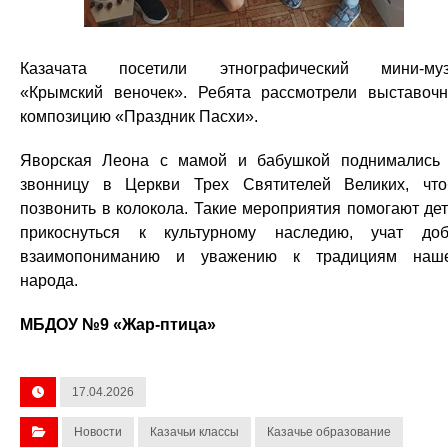
Казачата посетили этнографический мини-муз
«Крымский веночек». Ребята рассмотрели выставоч
композицию «Праздник Пасхи».
Яворская Леона с мамой и бабушкой поднимались
звонницу в Церкви Трех Святителей Великих, чт
позвонить в колокола. Такие мероприятия помогают де
прикоснуться к культурному наследию, учат доб
взаимопониманию и уважению к традициям наш
народа.
МБДОУ №9 «Жар-птица»
17.04.2026
Новости
Казачьи классы
Казачье образование