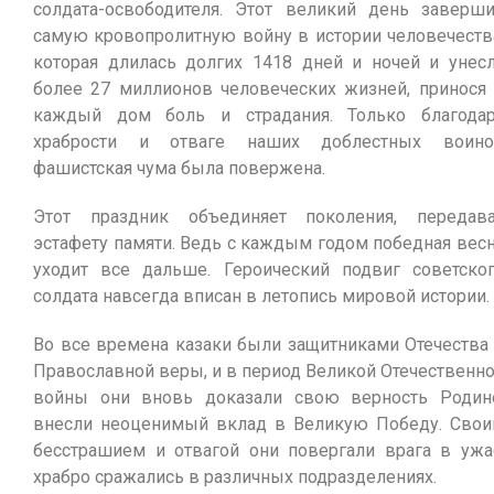
солдата-освободителя. Этот великий день заверш
самую кровопролитную войну в истории человечеств
которая длилась долгих 1418 дней и ночей и унес
более 27 миллионов человеческих жизней, принося
каждый дом боль и страдания. Только благода
храбрости и отваге наших доблестных воино
фашистская чума была повержена.
Этот праздник объединяет поколения, передав
эстафету памяти. Ведь с каждым годом победная вес
уходит все дальше. Героический подвиг советско
солдата навсегда вписан в летопись мировой истории.
Во все времена казаки были защитниками Отечества
Православной веры, и в период Великой Отечественн
войны они вновь доказали свою верность Родин
внесли неоценимый вклад в Великую Победу. Сво
бесстрашием и отвагой они повергали врага в ужа
храбро сражались в различных подразделениях.