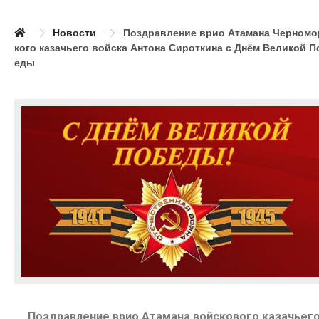
Новости
Поздравление врио Атамана Черномо
кого казачьего войска Антона Сироткина с Днём Великой П
еды
Поздравление врио Атамана войскового казачьег