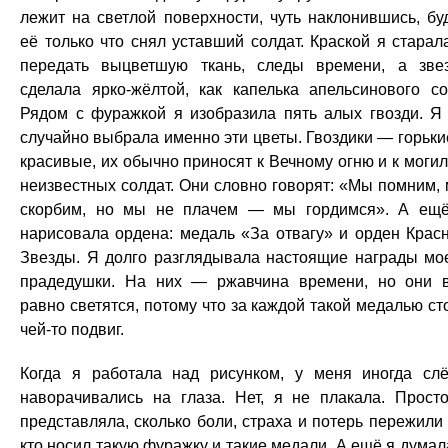
лежит на светлой поверхности, чуть наклонившись, бу
её только что снял уставший солдат. Краской я старал
передать выцветшую ткань, следы времени, а зве
сделала ярко-жёлтой, как капелька апельсинового со
Рядом с фуражкой я изобразила пять алых гвозди. Я
случайно выбрала именно эти цветы. Гвоздики — горьки
красивые, их обычно приносят к Вечному огню и к моги
неизвестных солдат. Они словно говорят: «Мы помним,
скорбим, но мы не плачем — мы гордимся». А ещ
нарисовала ордена: медаль «За отвагу» и орден Крас
Звезды. Я долго разглядывала настоящие награды мо
прадедушки. На них — ржавчина времени, но они 
равно светятся, потому что за каждой такой медалью ст
чей-то подвиг.
Когда я работала над рисунком, у меня иногда сл
наворачивались на глаза. Нет, я не плакала. Прост
представляла, сколько боли, страха и потерь пережили 
кто носил такую фуражку и такие медали. А ещё я думал