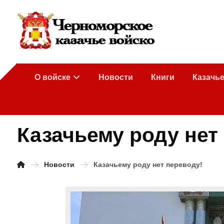
О войске
Новости
Книги
Казачь
Казачьему роду нет
Новости
Казачьему роду нет переводу!