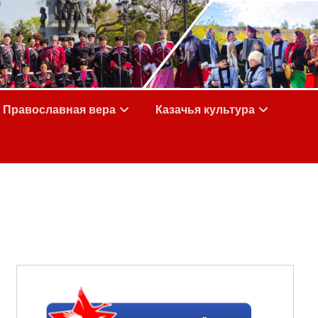
Православная вера
Казачья культура