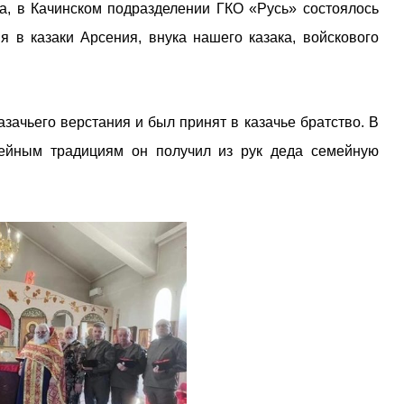
а, в Качинском подразделении ГКО «Русь» состоялось
 в казаки Арсения, внука нашего казака, войскового
зачьего верстания и был принят в казачье братство. В
мейным традициям он получил из рук деда семейную