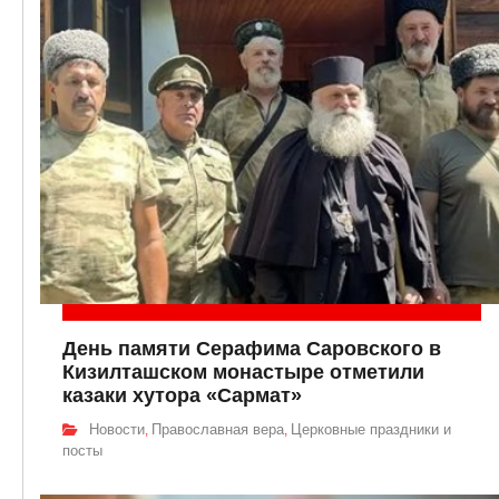
День памяти Серафима Саровского в
Кизилташском монастыре отметили
казаки хутора «Сармат»
Новости
Православная вера
Церковные праздники и
,
,
посты