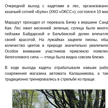
Очередной выход с кадетами в лес, организован
казачьей сотней «Буян» (ХКО «ОКСС»), состоялся 10 мая
Маршрут проходил от перевала Бечку к вершине Сан
Кая. Лес ожил весенней зеленью, солнца было много
пейзажи Байдарской и Бельбекской долин впечатл
своей красотой. На лужайках зацвели пионы, об
количество цветов в природе значительно увеличило
Особое внимание участников привлекло появле
белоголового сипа — птица была видна совсем близко.
В ходе выхода кадеты отрабатывали навыки раб
снаряжения магазина автомата Калашникова, а та
традиционно тренировались в стрельбе из пращи.