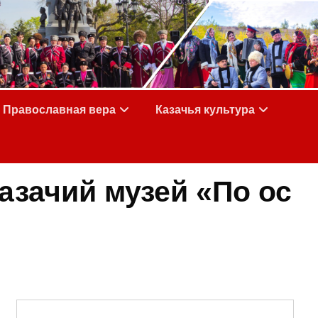
Православная вера
Казачья культура
азачий музей «По ос