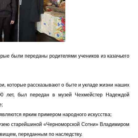
орые были переданы родителями учеников из казачьего
ри, которые рассказывают о быте и укладе жизни наших
100 лет, был передан в музей Чехмейстер Надеждой
е;
 являются ярким примером народного искусства;
 музею старейшиной «Черноморской Сотни» Владимиром
овищем, переданным по наследству.