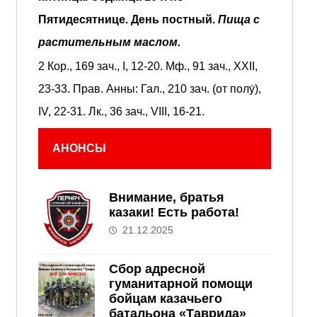
Пятидесятнице.
День постный.
Пища с
растительным маслом.
2 Кор., 169 зач., I, 12-20.
Мф., 91 зач., XXII,
23-33.
Прав. Анны:
Гал., 210 зач. (от полу́),
IV, 22-31.
Лк., 36 зач., VIII, 16-21.
АНОНСЫ
Внимание, братья
казаки! Есть работа!
21.12.2025
Сбор адресной
гуманитарной помощи
бойцам казачьего
батальона «Таврида»