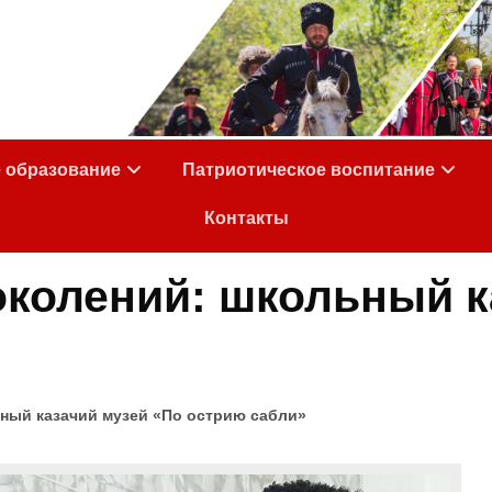
е образование
Патриотическое воспитание
Контакты
колений: школьный к
ный казачий музей «По острию сабли»