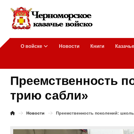
О войске
Новости
Книги
Казачь
Преемственность по
трию сабли»
Новости
Преемственность поколений: школь