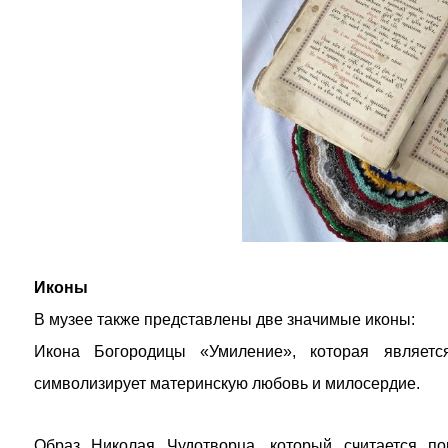
Иконы
В музее также представлены две значимые иконы:
Икона Богородицы «Умиление», которая являет
символизирует материнскую любовь и милосердие.
Образ Николая Чудотворца, который считается по