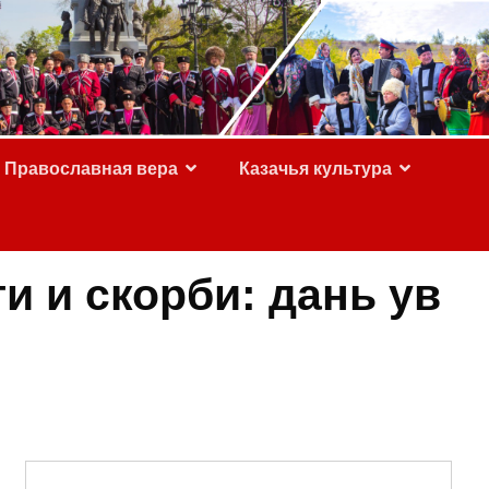
Православная вера
Казачья культура
и и скорби: дань ув