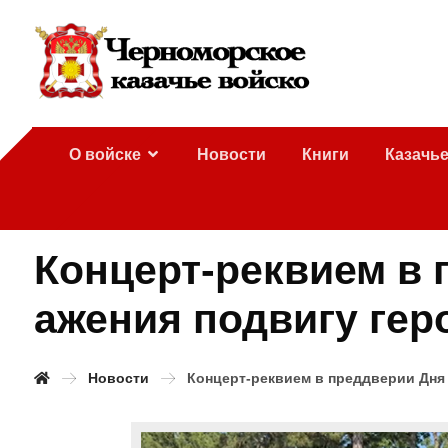
О войске
Новости
Книги
Казачь
Концерт-реквием в 
ажения подвигу гер
Новости
Концерт-реквием в преддверии Дня 