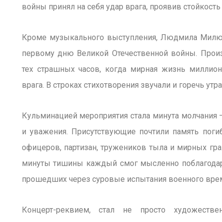
войны принял на себя удар врага, проявив стойкост
Кроме музыкального выступления, Людмила Милюк
первому дню Великой Отечественной войны. Произ
тех страшных часов, когда мирная жизнь милли
врага. В строках стихотворения звучали и горечь утрат
Кульминацией мероприятия стала минута молчания 
и уважения. Присутствующие почтили память поги
офицеров, партизан, тружеников тыла и мирных гра
минуты тишины каждый смог мысленно поблагодари
прошедших через суровые испытания военного вре
Концерт-реквием, стал не просто художеств