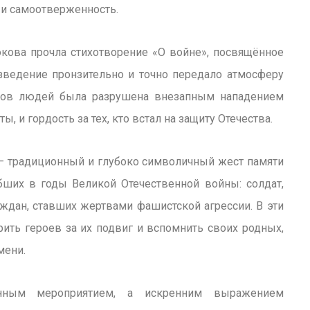
ь и самоотверженность.
ова прочла стихотворение «О войне», посвящённое
ведение пронзительно и точно передало атмосферу
онов людей была разрушена внезапным нападением
ы, и гордость за тех, кто встал на защиту Отечества.
— традиционный и глубоко символичный жест памяти
бших в годы Великой Отечественной войны: солдат,
ждан, ставших жертвами фашистской агрессии. В эти
ть героев за их подвиг и вспомнить своих родных,
мени.
енным мероприятием, а искренним выражением