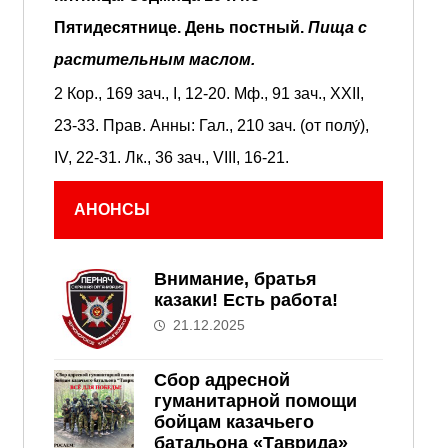
Пятидесятнице.
День постный.
Пища с
растительным маслом.
2 Кор., 169 зач., I, 12-20.
Мф., 91 зач., XXII,
23-33.
Прав. Анны:
Гал., 210 зач. (от полу́),
IV, 22-31.
Лк., 36 зач., VIII, 16-21.
АНОНСЫ
Внимание, братья
казаки! Есть работа!
21.12.2025
Сбор адресной
гуманитарной помощи
бойцам казачьего
батальона «Таврида»