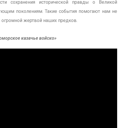
сти сохранения исторической правды о Великой
дующим поколениям. Такие события помогают нам не
й огромной жертвой наших предков.
оморское казачье войско»