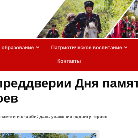
е образование
Патриотическое воспитание
Контакты
преддверии Дня памят
оев
памяти и скорби: дань уважения подвигу героев