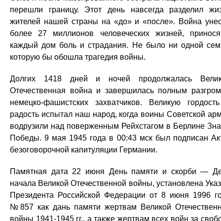
перешли границу. Этот день навсегда разделил жи
жителей нашей страны на «до» и «после». Война уне
более 27 миллионов человеческих жизней, принос
каждый дом боль и страдания. Не было ни одной сем
которую бы обошла трагедия войны.
Долгих 1418 дней и ночей продолжалась Вели
Отечественная война и завершилась полным разгро
немецко-фашистских захватчиков. Великую гордост
радость испытал наш народ, когда воины Советской ар
водрузили над поверженным Рейхстагом в Берлине Зн
Победы. 9 мая 1945 года в 00:43 мск был подписан Ак
безоговорочной капитуляции Германии.
Памятная дата 22 июня День памяти и скорби — Д
начала Великой Отечественной войны, установлена Ука
Президента Российской Федерации от 8 июня 1996 г
№857 как дань памяти жертвам Великой Отечествен
войны 1941-1945 гг., а также жертвам всех войн за своб