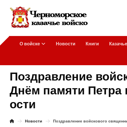
О войске
Новости
Книги
Казачь
Поздравление войск
Днём памяти Петра 
ости
Новости
Поздравление войскового священник