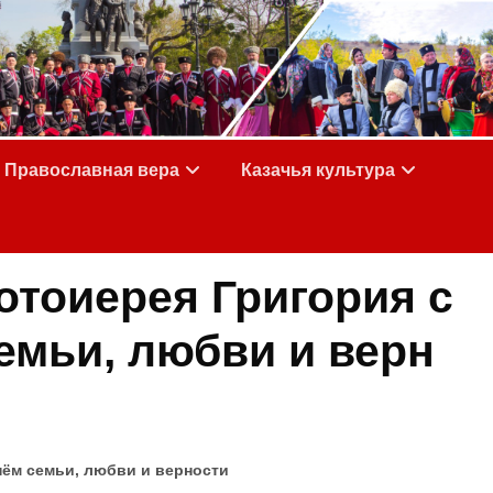
Православная вера
Казачья культура
отоиерея Григория с
емьи, любви и верн
нём семьи, любви и верности