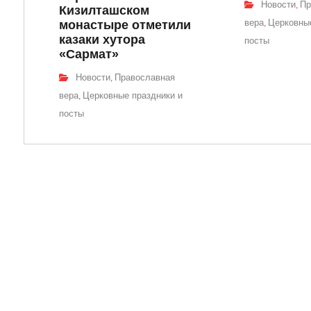
Новости
Пр
,
Кизилташском
вера
Церковные
монастыре отметили
,
казаки хутора
посты
«Сармат»
Новости
Православная
,
вера
Церковные праздники и
,
посты