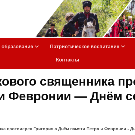
е образование
Патриотическое воспитание
Контакты
ового священника пр
и Февронии — Днём с
а протоиерея Григория с Днём памяти Петра и Февронии - Д