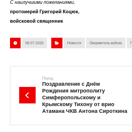
С наилучшими пожеланиями,
протоиерей Григорий Коцюк,
войсковой священник
08.07.2026
Новости
Окормитель войска
Перед
Поздравление с Днём
Рождения митрополиту
Симферопольскому и
Крымскому Тихону от врио
Атамана ЧКВ Антона Сироткина