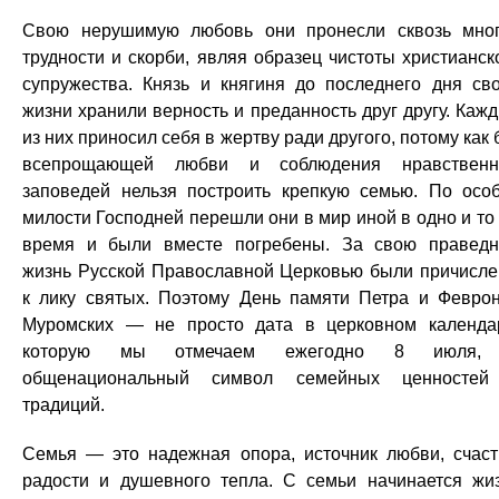
Свою нерушимую любовь они пронесли сквозь мно
трудности и скорби, являя образец чистоты христианск
супружества. Князь и княгиня до последнего дня св
жизни хранили верность и преданность друг другу. Каж
из них приносил себя в жертву ради другого, потому как 
всепрощающей любви и соблюдения нравственн
заповедей нельзя построить крепкую семью. По осо
милости Господней перешли они в мир иной в одно и то
время и были вместе погребены. За свою правед
жизнь Русской Православной Церковью были причисл
к лику святых. Поэтому День памяти Петра и Февро
Муромских — не просто дата в церковном календа
которую мы отмечаем ежегодно 8 июля,
общенациональный символ семейных ценностей
традиций.
Семья — это надежная опора, источник любви, счаст
радости и душевного тепла. С семьи начинается жи