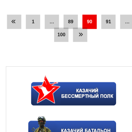
1
…
89
90
91
…
100