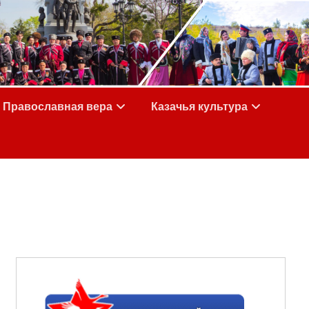
Православная вера
Казачья культура