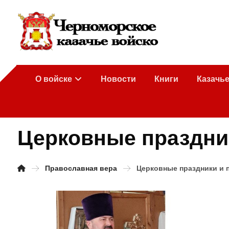
О войске
Новости
Книги
Казачь
Церковные праздни
Православная вера
Церковные праздники и 