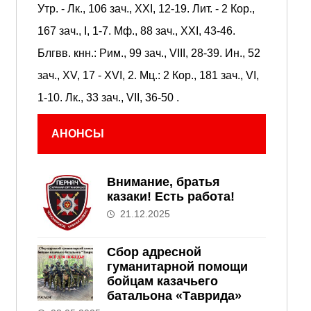
Утр. -
Лк., 106 зач., XXI, 12-19.
Лит. -
2 Кор.,
167 зач., I, 1-7.
Мф., 88 зач., XXI, 43-46.
Блгвв. кнн.:
Рим., 99 зач., VIII, 28-39.
Ин., 52
зач., XV, 17 - XVI, 2.
Мц.:
2 Кор., 181 зач., VI,
1-10.
Лк., 33 зач., VII, 36-50
.
АНОНСЫ
Внимание, братья
казаки! Есть работа!
21.12.2025
Сбор адресной
гуманитарной помощи
бойцам казачьего
батальона «Таврида»