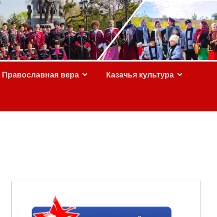
Православная вера
Казачья культура