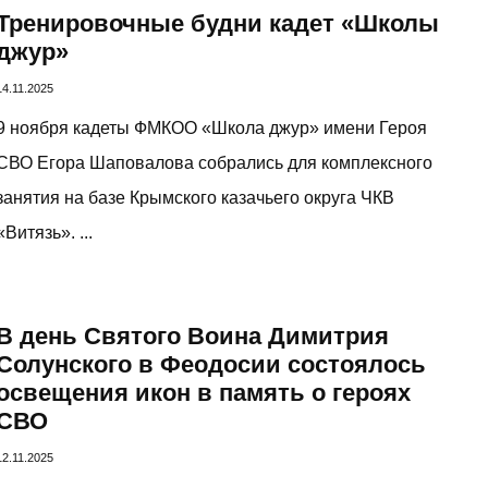
Тренировочные будни кадет «Школы
джур»
14.11.2025
9 ноября кадеты ФМКОО «Школа джур» имени Героя
СВО Егора Шаповалова собрались для комплексного
занятия на базе Крымского казачьего округа ЧКВ
«Витязь». ...
В день Святого Воина Димитрия
Солунского в Феодосии состоялось
освещения икон в память о героях
СВО
12.11.2025