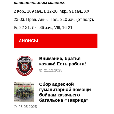
растительным маслом.
2 Кор., 169 зач., I, 12-20.
Мф., 91 зач., XXII,
23-33.
Прав. Анны:
Гал., 210 зач. (от полу́),
IV, 22-31.
Лк., 36 зач., VIII, 16-21.
АНОНСЫ
Внимание, братья
казаки! Есть работа!
21.12.2025
Сбор адресной
гуманитарной помощи
бойцам казачьего
батальона «Таврида»
23.05.2025