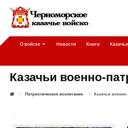
О войске
Новости
Книги
Казачь
Казачьи военно-пат
Патриотическое воспитание
Казачьи военно
…