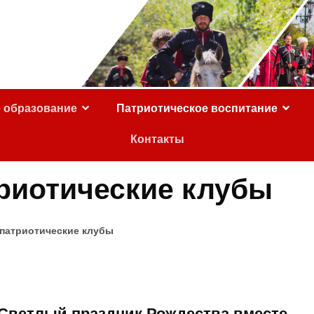
е образование
Патриотическое воспитание
Контакты
риотические клубы
-патриотические клубы
Светлый праздник Рождества вместе