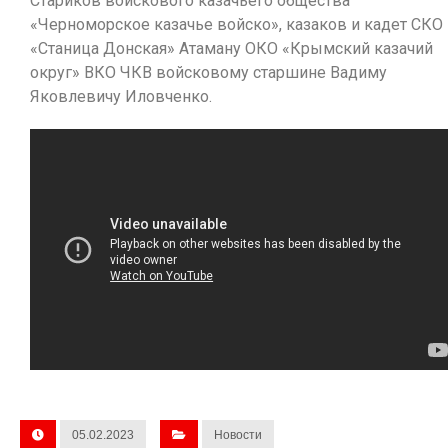
Стариков войскового казачьего общества
«Черноморское казачье войско», казаков и кадет СКО
«Станица Донская» Атаману ОКО «Крымский казачий
округ» ВКО ЧКВ войсковому старшине Вадиму
Яковлевичу Иловченко.
05.02.2023
Новости