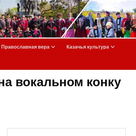
Православная вера
Казачья культура
на вокальном конку