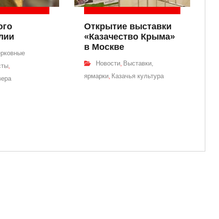
ого
Открытие выставки
лии
«Казачество Крыма»
в Москве
рковные
Новости
Выставки,
,
сты
,
ярмарки
Казачья культура
,
вера