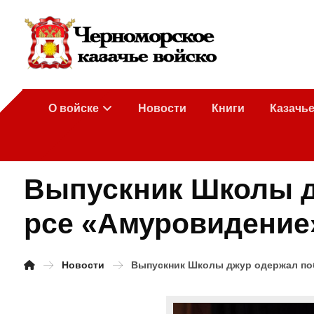
О войске
Новости
Книги
Казачь
Выпускник Школы д
рсе «Амуровидение
Новости
Выпускник Школы джур одержал по