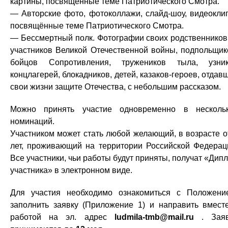
картины, посвящённые теме Патриотического Смотра.
— Авторские фото, фотоколлажи, слайд-шоу, видеокли
посвящённые теме Патриотического Смотра.
— Бессмертный полк. Фотографии своих родственнико
участников Великой Отечественной войны, подпольщик
бойцов Сопротивления, тружеников тыла, узни
концлагерей, блокадников, детей, казаков-героев, отдав
свои жизни защите Отечества, с небольшим рассказом.
Можно принять участие одновременно в несколь
номинаций.
Участником может стать любой желающий, в возрасте о
лет, проживающий на территории Российской Федерац
Все участники, чьи работы будут приняты, получат «Дип
участника» в электронном виде.
Для участия необходимо ознакомиться с Положени
заполнить заявку (Приложение 1) и направить вмест
работой на эл. адрес
ludmila-tmb@mail.ru
. Заяв