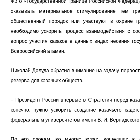
ФЗ о «Государственной границе Российской Федерац
оказывать материальное стимулирование тем гр
общественный порядок или участвуют в охране г
необходимо ускорить процесс взаимодействия с с
вопрос участия казаков в данных видах несения гос
Всероссийский атаман.
Николай Долуда обратил внимание на задачу первост
резерва для казачьих обществ.
– Президент России впервые в Стратегии перед каза
конечно, нужно ускорить создание казачьего кадет
федеральным университетом имени В. И. Вернадского,
По его словам, во многих вузах, вошедших в А