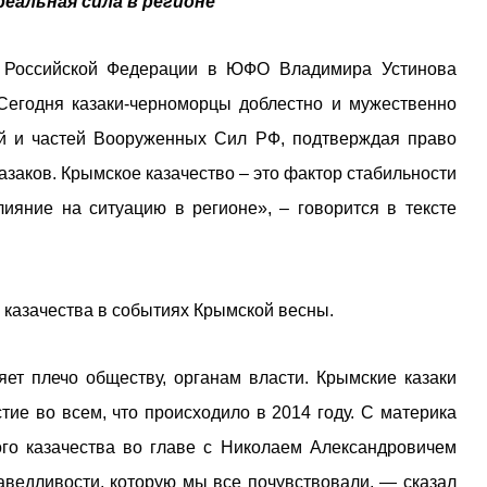
еальная сила в регионе
а Российской Федерации в ЮФО Владимира Устинова
«Сегодня казаки-черноморцы доблестно и мужественно
ий и частей Вооруженных Сил РФ, подтверждая право
заков. Крымское казачество – это фактор стабильности
лияние на ситуацию в регионе», – говорится в тексте
 казачества в событиях Крымской весны.
ет плечо обществу, органам власти. Крымские казаки
тие во всем, что происходило в 2014 году. С материка
го казачества во главе с Николаем Александровичем
раведливости, которую мы все почувствовали, — сказал