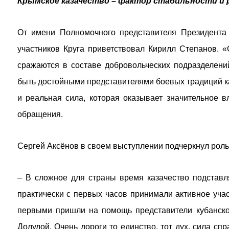
Крымское казачество – фактор стабильности и р
От имени Полномочного представителя Президент
участников Круга приветствовал Кирилл Степанов. 
сражаются в составе добровольческих подразделен
быть достойными представителями боевых традиций ка
и реальная сила, которая оказывает значительное в
обращения.
Сергей Аксёнов в своем выступлении подчеркнул роль
– В сложное для страны время казачество подставля
практически с первых часов принимали активное учас
первыми пришли на помощь представители кубанско
Долудой. Очень дороги то единство, тот дух, сила сп