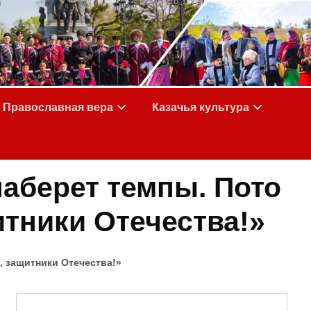
Православная вера
Казачья культура
аберет темпы. Пото
итники Отечества!»
, защитники Отечества!»