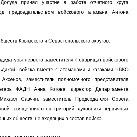
олуда принял участие в работе отчетного круга
од председательством войскового атамана Антона
обществ Крымского и Севастопольского округов.
дидатуры первого заместителя (товарища) войскового
альдикой войска вместе с атаманами и казаками ЧВКО
Аксенов, заместитель полномочного представителя
етарь ФАДН Анна Котова, директор Департамента
Михаил Савчин, заместитель Председателя Совета
овой священник отец Григорий, духовники первичных
чьих обществ, не входящих в состав войска.