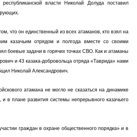
 республиканской власти Николай Долуда поставил
ирующих.
ом, что он единственный из всех атаманов, кто взял на
ским казачьим отрядом и полгода вместе со своими
ял боевые задачи в горячих точках СВО. Как и атаманы
орович и 43 казака-добровольца отряда «Таврида» нами
общил Николай Александрович.
войскового атамана не могло не сказаться на динамике
 и в плане развития системы непрерывного казачьего
частии граждан в охране общественного порядка» и в