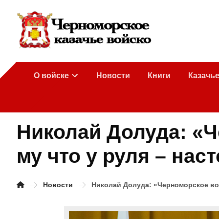
О войске
Новости
Книги
Казачь
Николай Долуда: «Ч
му что у руля – на
Новости
Николай Долуда: «Черноморское вой