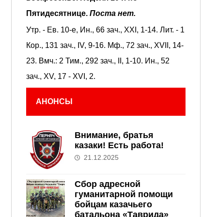
Пятидесятнице.
Поста нет.
Утр. - Ев. 10-е,
Ин., 66 зач., XXI, 1-14.
Лит. -
1
Кор., 131 зач., IV, 9-16.
Мф., 72 зач., XVII, 14-
23.
Вмч.:
2 Тим., 292 зач., II, 1-10.
Ин., 52
зач., XV, 17 - XVI, 2.
АНОНСЫ
Внимание, братья
казаки! Есть работа!
21.12.2025
Сбор адресной
гуманитарной помощи
бойцам казачьего
батальона «Таврида»