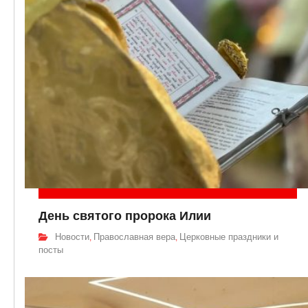
День святого пророка Илии
Новости
Православная вера
Церковные праздники и
,
,
посты