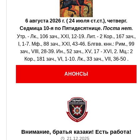
6 августа 2026 г. ( 24 июля ст.ст.), четверг.
Седмица 10-я по Пятидесятнице.
Поста нет.
Утр. -
Лк., 106 зач., XXI, 12-19.
Лит. -
2 Кор., 167 зач.,
I, 1-7.
Мф., 88 зач., XXI, 43-46.
Блгвв. кнн.:
Рим., 99
зач., VIII, 28-39.
Ин., 52 зач., XV, 17 - XVI, 2.
Мц.:
2
Кор., 181 зач., VI, 1-10.
Лк., 33 зач., VII, 36-50
.
АНОНСЫ
Внимание, братья казаки! Есть работа!
21.12.2025