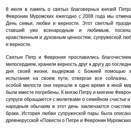
8 июля в память о святых благоверных князей Петр
Февронии Муромских ежегодно с 2008 года мы отмеч
День семьи, любви и верности. Этот светлый праздн
ставший уже всенародным и любимым, посвящ
нравственным и духовным ценностям, супружеской лю
и верности.
Святые Петр и Феврония прославились благочестие
милосердием, хранили верность друг к другу до последн
дня своей жизни, выдержав с Божией помощью 
испытания на своем пути, отвергая все соблазны.
особой милости они перешли в одно время в иной ми
были вместе погребены. К князю Петру и княгине Февро
супруги обращаются с молитвами о семейном счастье и
народным обычаям в этот день заключаются счастли
браки. История любви супружеской пары была описан
древнерусской «Повести о Петре и Февронии Муромских