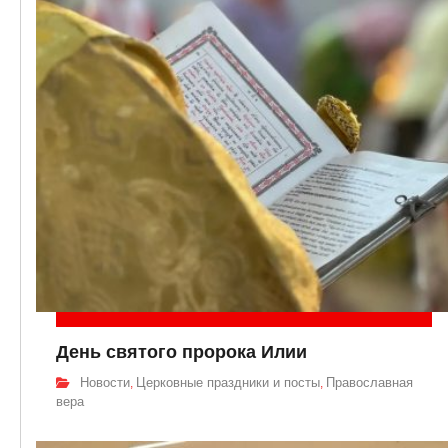
День святого пророка Илии
Новости
Церковные праздники и посты
Православная
,
,
вера