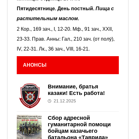
Пятидесятнице.
День постный.
Пища с
растительным маслом.
2 Кор., 169 зач., I, 12-20.
Мф., 91 зач., XXII,
23-33.
Прав. Анны:
Гал., 210 зач. (от полу́),
IV, 22-31.
Лк., 36 зач., VIII, 16-21.
АНОНСЫ
Внимание, братья
казаки! Есть работа!
21.12.2025
Сбор адресной
гуманитарной помощи
бойцам казачьего
батальона «Таврида»