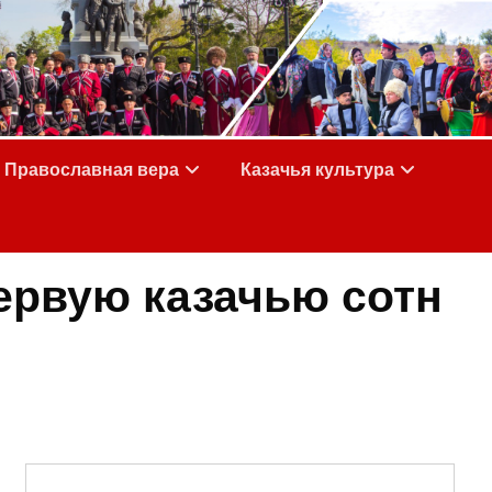
Православная вера
Казачья культура
ервую казачью сотн