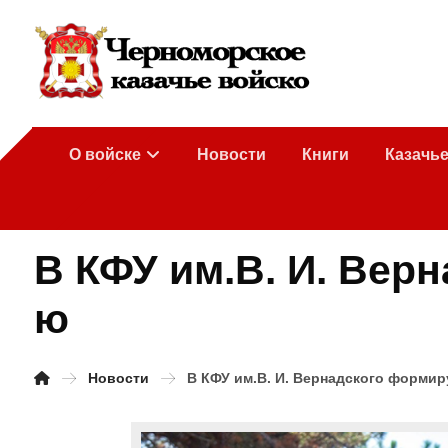
О войске
Новости
Книги
Казачь
В КФУ им.В. И. Вер
ю
Новости
В КФУ им.В. И. Вернадского форми