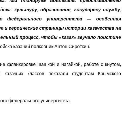
ска. Мы планируем вовлекать представителей
ска: культуру, образование, государеву службу,
го федерального университета — особенная
е и героические страницы истории казачества на
льный процесс, чтобы «казак» звучало поистине
ойска казачий полковник Антон Сироткин.
ие фланкировке шашкой и нагайкой, работе с кнутом,
 казачьих классов показали студентам Крымского
кого федерального университета.