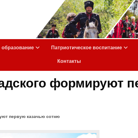
е образование
Патриотическое воспитание
Контакты
надского формируют п
руют первую казачью сотню