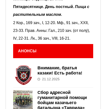
Пятидесятнице.
День постный.
Пища с
растительным маслом.
2 Кор., 169 зач., I, 12-20.
Мф., 91 зач., XXII,
23-33.
Прав. Анны:
Гал., 210 зач. (от полу́),
IV, 22-31.
Лк., 36 зач., VIII, 16-21.
АНОНСЫ
Внимание, братья
казаки! Есть работа!
21.12.2025
Сбор адресной
гуманитарной помощи
бойцам казачьего
батальона «Таврида»