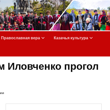
Православная вера
Казачья культура
м Иловченко прогол
сии