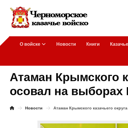
О войске
Новости
Книги
Казачь
Атаман Крымского к
осовал на выборах 
Новости
Атаман Крымского казачьего округ