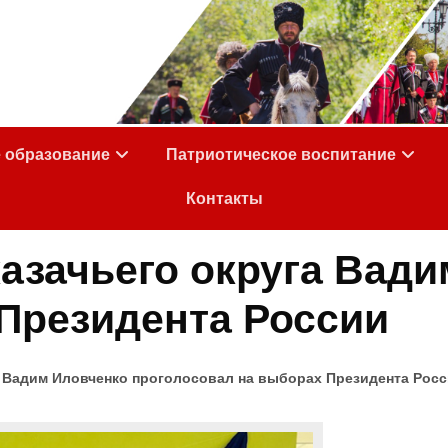
е образование
Патриотическое воспитание
Контакты
азачьего округа Вади
Президента России
а Вадим Иловченко проголосовал на выборах Президента Рос