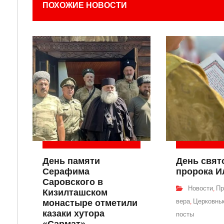
ПОХОЖИЕ НОВОСТИ
День памяти
День свят
Серафима
пророка И
Саровского в
Новости
Пр
,
Кизилташском
вера
Церковные
монастыре отметили
,
казаки хутора
посты