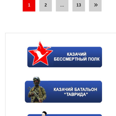
1
2
…
13