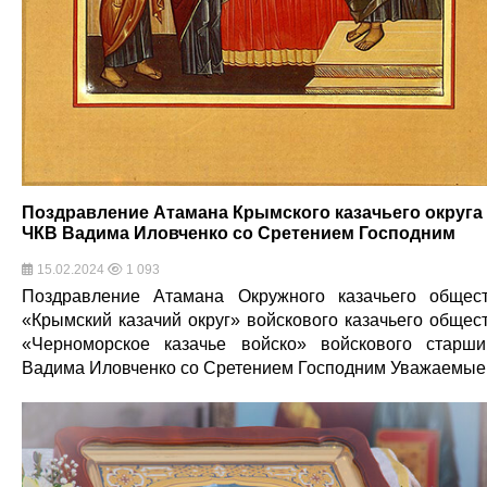
Поздравление Атамана Крымского казачьего округа
ЧКВ Вадима Иловченко со Сретением Господним
15.02.2024
1 093
Поздравление Атамана Окружного казачьего общес
«Крымский казачий округ» войскового казачьего общес
«Черноморское казачье войско» войскового старш
Вадима Иловченко со Сретением Господним Уважаемы