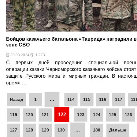
Бойцов казачьего батальона «Таврида» наградили в
зоне СВО
20.03.2024
1 273
С первых дней проведения специальной военн
операции казаки Черноморского казачьего войска стоят
защите Русского мира и мирных граждан. В настоя
время …
…
Назад
1
114
115
116
117
11
122
119
120
121
123
124
125
126
…
127
128
129
130
180
Дальше