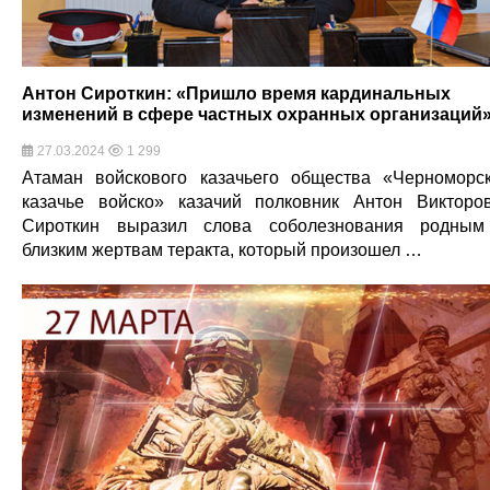
Антон Сироткин: «Пришло время кардинальных
изменений в сфере частных охранных организаций
27.03.2024
1 299
Атаман войскового казачьего общества «Черноморс
казачье войско» казачий полковник Антон Викторо
Сироткин выразил слова соболезнования родны
близким жертвам теракта, который произошел …