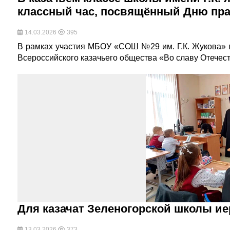
классный час, посвящённый Дню пра
14.03.2026
395
В рамках участия МБОУ «СОШ №29 им. Г.К. Жукова» 
Всероссийского казачьего общества «Во славу Отечест
Для казачат Зеленогорской школы и
13.03.2026
373