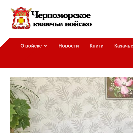
О войске
Новости
Книги
Казачь