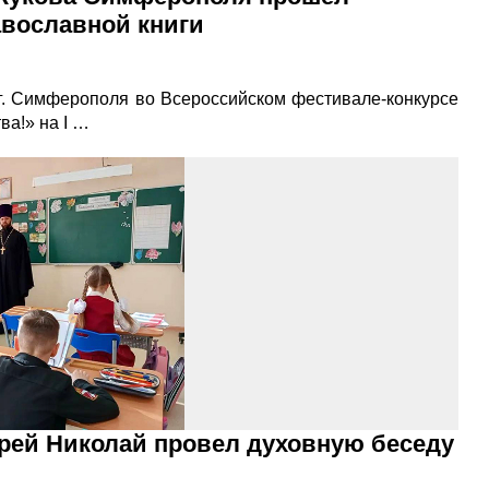
вославной книги
г. Симферополя во Всероссийском фестивале-конкурсе
ва!» на I …
ерей Николай провел духовную беседу