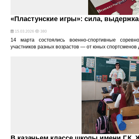
«Пластунские игры»: сила, выдержка
15.03.2026
380
14 марта состоялись военно-спортивные соревн
участников разных возрастов — от юных спортсменов
В казачьем классе школы имени Г.К