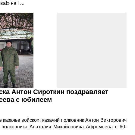
ва!» на I …
ска Антон Сироткин поздравляет
еева с юбилеем
 казачье войско», казачий полковник Антон Викторович
го полковника Анатолия Михайловича Афромеева с 60-