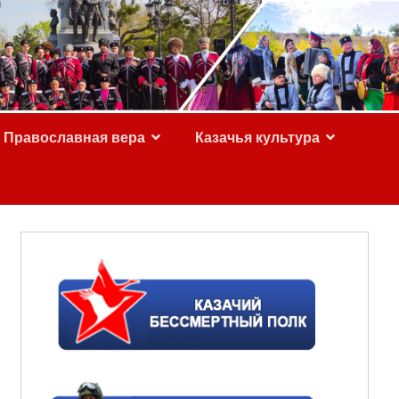
Православная вера
Казачья культура