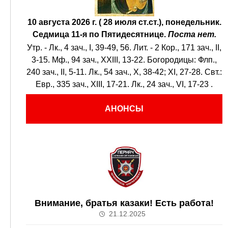
10 августа 2026 г. ( 28 июля ст.ст.), понедельник.
Седмица 11-я по Пятидесятнице.
Поста нет.
Утр. -
Лк., 4 зач., I, 39-49, 56.
Лит. -
2 Кор., 171 зач., II,
3-15.
Мф., 94 зач., XXIII, 13-22.
Богородицы:
Флп.,
240 зач., II, 5-11.
Лк., 54 зач., X, 38-42; XI, 27-28.
Свт.:
Евр., 335 зач., XIII, 17-21.
Лк., 24 зач., VI, 17-23
.
АНОНСЫ
Внимание, братья казаки! Есть работа!
21.12.2025