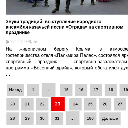
Звуки традиций: выступление народного
ансамбля казачьей песни «Отрада» на спортивном
празднике
03.03.2026
261
На живописном берегу Крыма, в атмосфе
гостеприимства отеля «Пальмира Палас», состоялся яр
спортивный праздник — спортивно-развлекатель
программа «Весенний драйв», который обогатился ду
…
…
Назад
1
15
16
17
18
1
23
20
21
22
24
25
26
27
…
28
29
30
31
180
Дальше