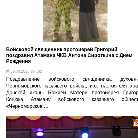
Войсковой священник протоиерей Григорий
поздравил Атамана ЧКВ Антона Сироткина с Днём
Рождения
09.03.2026
182
Поздравление войскового священника, духовн
Черноморского казачьего войска, и.о. настоятеля хр
Донской иконы Божией Матери протоиерея Григо
Коцюка Атаману войскового казачьего общест
«Черноморское …