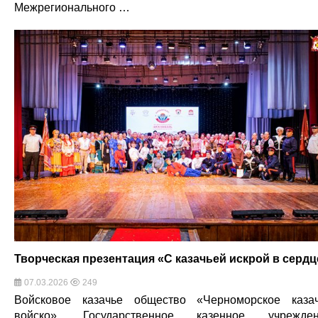
Межрегионального …
Творческая презентация «С казачьей искрой в сердц
07.03.2026
249
Войсковое казачье общество «Черноморское каза
войско», Государственное казенное учрежден