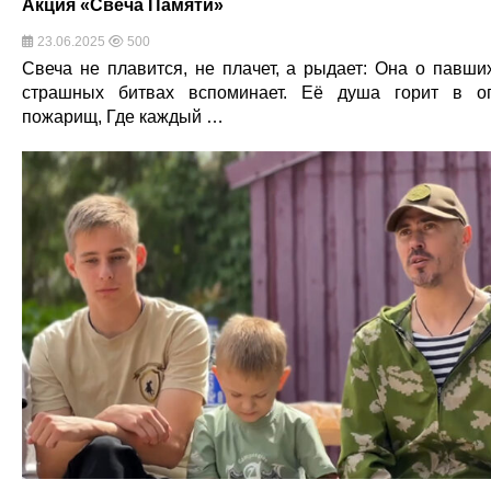
Акция «Свеча Памяти»
23.06.2025
500
Свеча не плавится, не плачет, а рыдает: Она о павши
страшных битвах вспоминает. Её душа горит в о
пожарищ, Где каждый …