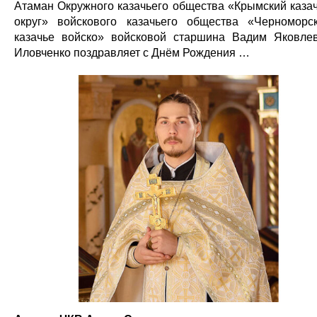
Атаман Окружного казачьего общества «Крымский каза
округ» войскового казачьего общества «Черноморс
казачье войско» войсковой старшина Вадим Яковле
Иловченко поздравляет с Днём Рождения …