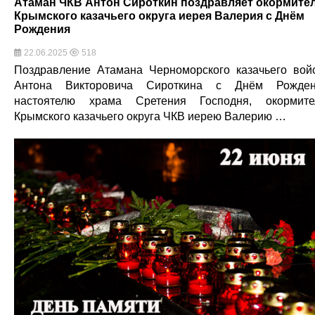
Атаман ЧКВ Антон Сироткин поздравляет окормите
Крымского казачьего округа иерея Валерия с Днём
Рождения
22.06.2025
518
Поздравление Атамана Черноморского казачьего вой
Антона Викторовича Сироткина с Днём Рожден
настоятелю храма Сретения Господня, окормит
Крымского казачьего округа ЧКВ иерею Валерию …