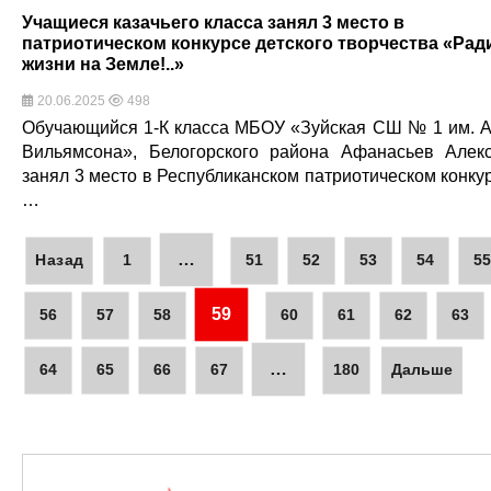
Учащиеся казачьего класса занял 3 место в
патриотическом конкурсе детского творчества «Рад
жизни на Земле!..»
20.06.2025
498
Обучающийся 1-К класса МБОУ «Зуйская СШ № 1 им. А
Вильямсона», Белогорского района Афанасьев Алек
занял 3 место в Республиканском патриотическом конку
…
…
Назад
1
51
52
53
54
5
59
56
57
58
60
61
62
63
…
64
65
66
67
180
Дальше