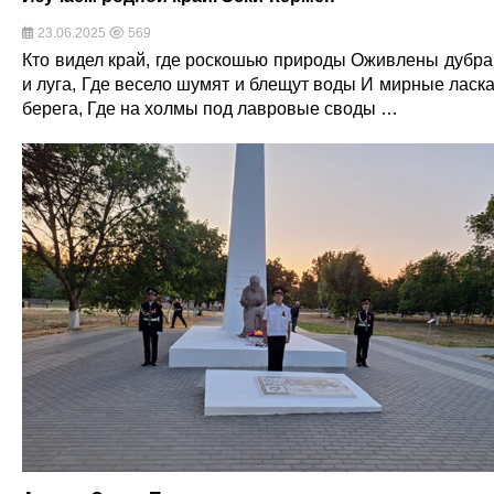
23.06.2025
569
Кто видел край, где роскошью природы Оживлены дубр
и луга, Где весело шумят и блещут воды И мирные ласк
берега, Где на холмы под лавровые своды …