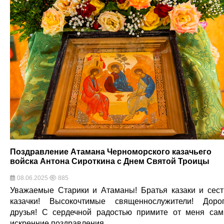
Поздравление Атамана Черноморского казачьего
войска Антона Сироткина с Днем Святой Троицы
08.06.2025
885
Уважаемые Старики и Атаманы! Братья казаки и сес
казачки! Высокочтимые священнослужители! Доро
друзья! С сердечной радостью примите от меня са
искренние поздравления …