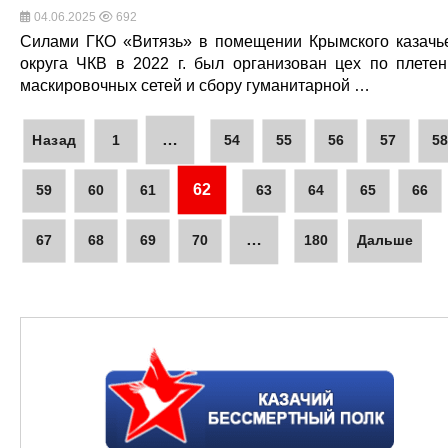
04.06.2025
692
Силами ГКО «Витязь» в помещении Крымского казачь
округа ЧКВ в 2022 г. был организован цех по плете
маскировочных сетей и сбору гуманитарной …
…
Назад
1
54
55
56
57
5
62
59
60
61
63
64
65
66
…
67
68
69
70
180
Дальше