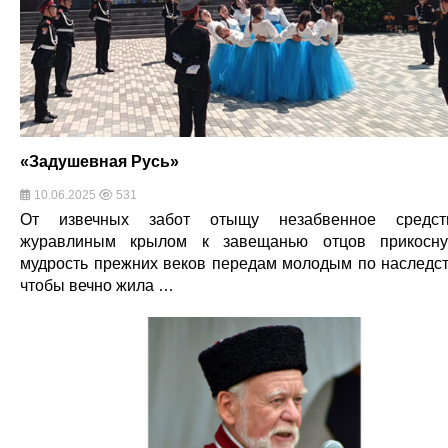
«Задушевная Русь»
10.06.2025
531
От извечных забот отыщу незабвенное средст
журавлиным крылом к завещанью отцов прикосну
мудрость прежних веков передам молодым по наследст
чтобы вечно жила …