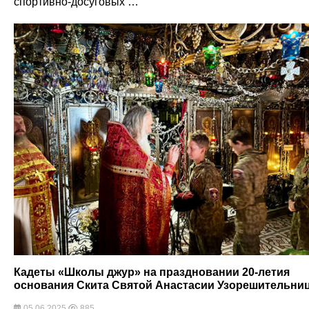
спортивно-досуговых …
Кадеты «Школы джур» на праздновании 20-летия
основания Скита Святой Анастасии Узорешительни
05.06.2025
885