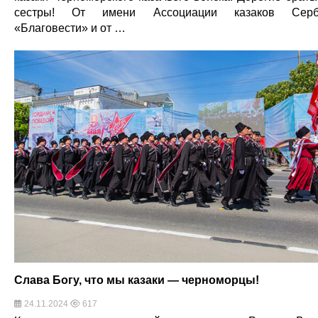
сестры! От имени Ассоциации казаков Серб
«Благовести» и от …
Слава Богу, что мы казаки — черноморцы!
24.11.2024
617