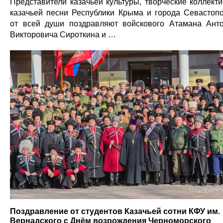
Представители казачьей культуры, творческие коллект
казачьей песни Республики Крыма и города Севастоп
от всей души поздравляют войскового Атамана Ант
Викторовича Сироткина и …
Поздравление от студентов Казачьей сотни КФУ им.
Вернадского с Днём возрождения Черноморского