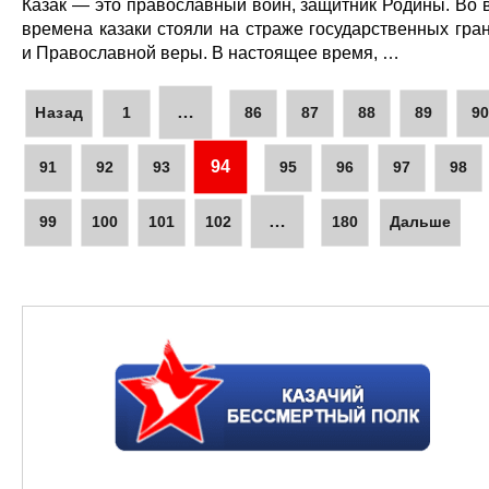
Казак — это православный воин, защитник Родины. Во 
времена казаки стояли на страже государственных гра
и Православной веры. В настоящее время, …
…
Назад
1
86
87
88
89
9
94
91
92
93
95
96
97
98
…
99
100
101
102
180
Дальше