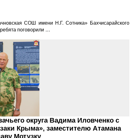
ачновская СОШ имени Н.Г. Сотника» Бахчисарайского
 ребята поговорили …
ачьего округа Вадима Иловченко с
азаки Крыма», заместителю Атамана
аву Мотузку