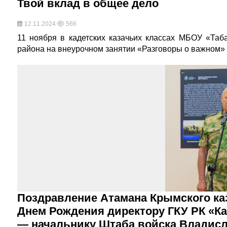
Твой вклад в общее дело
12.11.2024
566
11 ноября в кадетских казачьих классах МБОУ «Таб
района на внеурочном занятии «Разговоры о важном»
Поздравление Атамана Крымского каз
Днем Рождения директору ГКУ РК «К
— начальнику Штаба войска Владисл