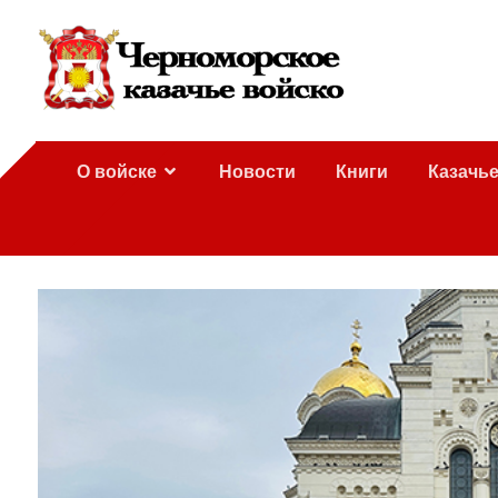
О войске
Новости
Книги
Казачь