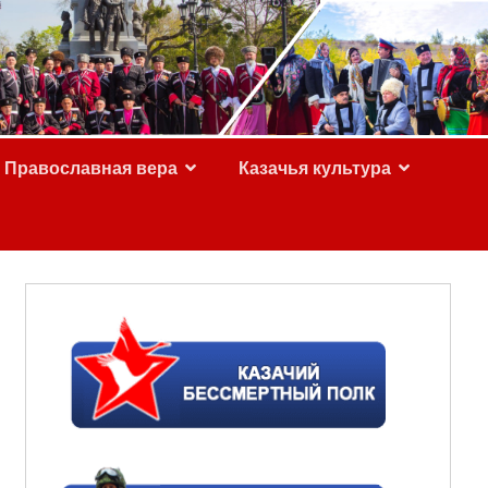
Православная вера
Казачья культура