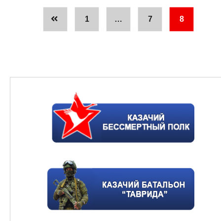
1
…
7
8