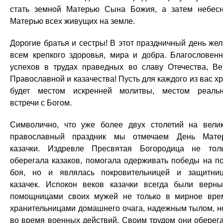
стать земной Матерью Сына Божия, а затем небес
Матерью всех живущих на земле.
Дорогие братья и сестры! В этот праздничный день же
всем крепкого здоровья, мира и добра. Благословен
успехов в трудах праведных во славу Отечества, В
Православной и казачества! Пусть для каждого из вас х
будет местом искренней молитвы, местом реаль
встречи с Богом.
Символично, что уже более двух столетий на вели
православный праздник мы отмечаем День Мате
казачки. Издревле Пресвятая Богородица не тол
оберегала казаков, помогала одерживать победы на п
боя, но и являлась покровительницей и защитни
казачек. Испокон веков казачки всегда были верн
помощницами своих мужей не только в мирное вре
хранительницами домашнего очага, надежным тылом, н
во время военных действий. Своим трудом они оберег