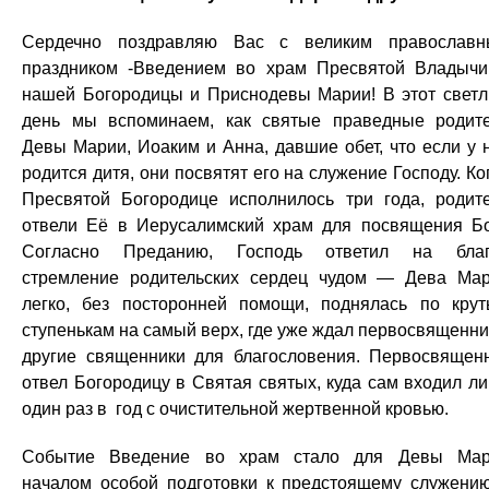
Сердечно поздравляю Вас с великим православ
праздником -Введением во храм Пресвятой Владыч
нашей Богородицы и Приснодевы Марии! В этот свет
день мы вспоминаем, как святые праведные родит
Девы Марии, Иоаким и Анна, давшие обет, что если у 
родится дитя, они посвятят его на служение Господу. Ко
Пресвятой Богородице исполнилось три года, родит
отвели Её в Иерусалимский храм для посвящения Бо
Согласно Преданию, Господь ответил на благ
стремление родительских сердец чудом — Дева Ма
легко, без посторонней помощи, поднялась по кру
ступенькам на самый верх, где уже ждал первосвященни
другие священники для благословения. Первосвящен
отвел Богородицу в Святая святых, куда сам входил л
один раз в год с очистительной жертвенной кровью.
Событие Введение во храм стало для Девы Ма
началом особой подготовки к предстоящему служени