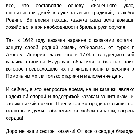
все, что составляло основу жизненного укла
воспитывали детей в духе казачьих традиций, в любв
Родине. Во время похода казачка сама вела домаш
хозяйство, а при необходимости брала в руки оружие.
Так, в 1642 году казачки наравне с казаками встали
защиту своей родной земли, отбивались от турок 
Азовом. История гласит, что в 1774 г. в турецкую вой
казачки станицы Наурская обратили в бегство войс
которое превосходило их по численности в десятки р
Помочь им могли только старики и малолетние дети.
И сейчас, в это непростое время, наши казачки являю
надежной опорой и поддержкой казакам-защитникам, и
это им низкий поклон! Пресвятая Богородица слышит н
молитвы и думы, оберегает от любой напасти, согрев
сердца!
Дорогие наши сестры казачки! От всего сердца благод