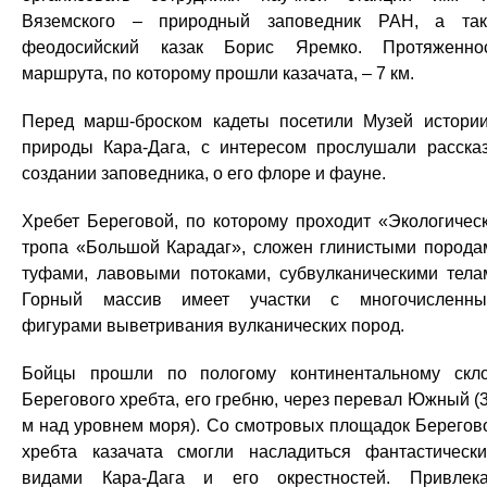
Вяземского – природный заповедник РАН, а та
феодосийский казак Борис Яремко. Протяженно
маршрута, по которому прошли казачата, – 7 км.
Перед марш-броском кадеты посетили Музей истори
природы Кара-Дага, с интересом прослушали расска
создании заповедника, о его флоре и фауне.
Хребет Береговой, по которому проходит «Экологичес
тропа «Большой Карадаг», сложен глинистыми порода
туфами, лавовыми потоками, субвулканическими тела
Горный массив имеет участки с многочисленн
фигурами выветривания вулканических пород.
Бойцы прошли по пологому континентальному скл
Берегового хребта, его гребню, через перевал Южный (
м над уровнем моря). Со смотровых площадок Берегов
хребта казачата смогли насладиться фантастическ
видами Кара-Дага и его окрестностей. Привлек