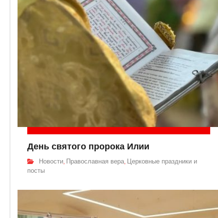
День святого пророка Илии
Новости
Православная вера
Церковные праздники и
,
,
посты