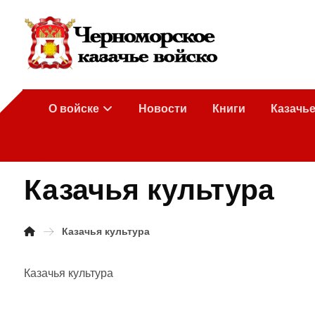
О войске
Новости
Книги
Казачь
Казачья культура
Казачья культура
Казачья культура