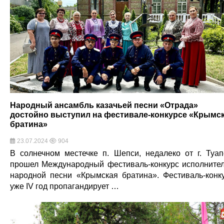
Народный ансамбль казачьей песни «Отрада»
достойно выступил на фестивале-конкурсе «Крымс
братина»
23.07.2024
904
В солнечном местечке п. Шепси, недалеко от г. Туап
прошел Международный фестиваль-конкурс исполните
народной песни «Крымская братина». Фестиваль-конк
уже IV год пропагандирует …