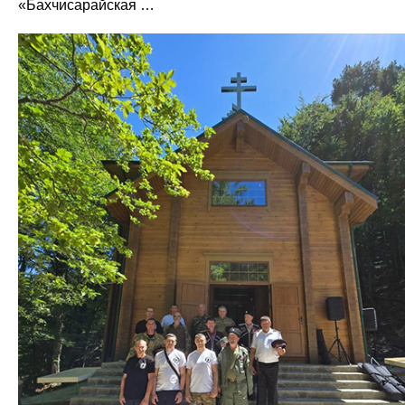
«Бахчисарайская …