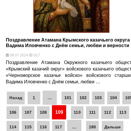
Поздравление Атамана Крымского казачьего округа
Вадима Иловченко с Днём семьи, любви и верности
08.07.2024
817
Поздравление Атамана Окружного казачьего общес
«Крымский казачий округ» войскового казачьего общес
«Черноморское казачье войско» войскового старш
Вадима Иловченко с Днём семьи, любви …
…
Назад
1
101
102
103
104
10
109
106
107
108
110
111
112
113
…
114
115
116
117
180
Дальше