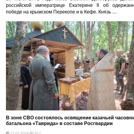
российской императрице Екатерине II об одержан
победе на крымском Перекопе и в Кефе. Князь …
В зоне СВО состоялось освящение казачьей часовн
батальона «Таврида» в составе Росгвардии
12.07.2024
917