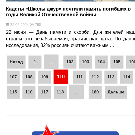
Кадеты «Школы джур» почтили память погибших в
годы Великой Отечественной войны
25.06.2024
795
22 июня — День памяти и скорби. Для жителей на
страны это незабываемая, трагическая дата. По дан
исследования, 82% россиян считают важным …
…
Назад
1
102
103
104
105
10
110
107
108
109
111
112
113
114
…
115
116
117
118
180
Дальше