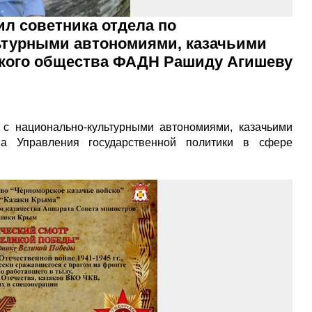
л советника отдела по
ьтурными автономиями, казачьими
ского общества ФАДН Рашиду Агишеву
 с национально-культурными автономиями, казачьими
ва Управления государственной политики в сфере