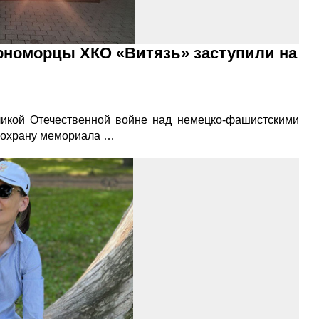
рноморцы ХКО «Витязь» заступили на
икой Отечественной войне над немецко-фашистскими
а охрану мемориала …