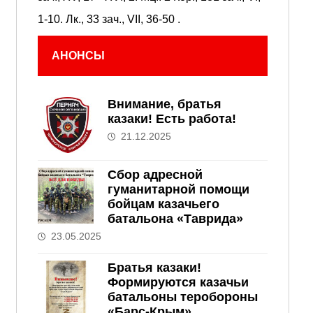
1-10.
Лк., 33 зач., VII, 36-50
.
АНОНСЫ
Внимание, братья
казаки! Есть работа!
21.12.2025
Сбор адресной
гуманитарной помощи
бойцам казачьего
батальона «Таврида»
23.05.2025
Братья казаки!
Формируются казачьи
батальоны теробороны
«Барс-Крым»