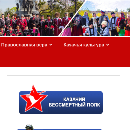
Православная вера
Казачья культура