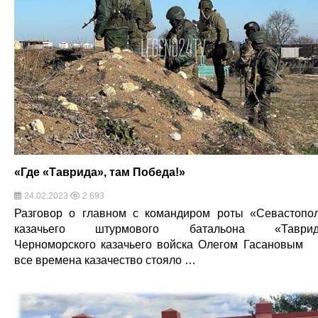
«Где «Таврида», там Победа!»
24.02.2023
2 693
Разговор о главном с командиром роты «Севастопо
казачьего штурмового батальона «Таврид
Черноморского казачьего войска Олегом Гасановым
все времена казачество стояло …