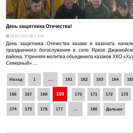
День защитника Отечества!
23.02.2023
1 254
День защитника Отечества казаки и казачата начал
праздничного богослужения в селе Яркое Джанкойск
района. Утренняя молитва объединила казаков ХКО «Ху
Северный» …
…
Назад
1
161
162
163
164
16
169
166
167
168
170
171
172
173
…
174
175
176
177
180
Дальше