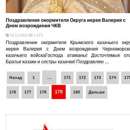
Поздравление окормителя Округа иерея Валерия с
Днем возрождения ЧКВ
24.11.2022
1 273
Поздравление окормителя Крымского казачьего окр
иерея Валерия с Днем возрождения Черноморск
казачьего войскаГоспода атаманы! Досточтимые от
Братья казаки и сестры казачки! Поздравляю …
…
Назад
1
171
172
173
174
17
179
176
177
178
180
Дальше